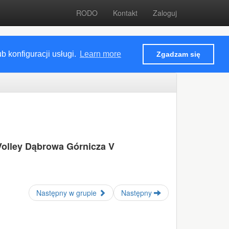
RODO
Kontakt
Zaloguj
 konfiguracji usługi.
Learn more
Zgadzam się
Volley Dąbrowa Górnicza V
Następny w grupie
Następny