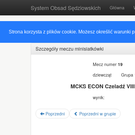
System Obsad Sędziowskich
Główna
Strona korzysta z plików cookie. Możesz określić warunki 
Szczegóły meczu minisiatkówki
Mecz numer
19
dziewcząt
Grupa 
MCKS ECON Czeladź VIII
wynik:
Poprzedni
Poprzedni w grupie