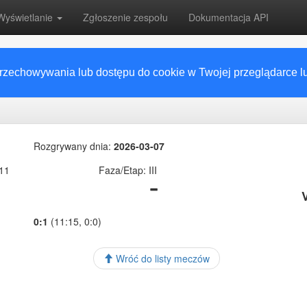
Wyświetlanie
Zgłoszenie zespołu
Dokumentacja API
przechowywania lub dostępu do cookie w Twojej przeglądarce lub
Rozgrywany dnia:
2026-03-07
11
Faza/Etap: III
0:1
(11:15, 0:0)
Wróć do listy meczów