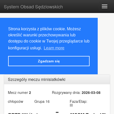
System Obsad Sędziowskich
Toggl
navig
Strona korzysta z plików cookie. Możesz
określić warunki przechowywania lub
dostępu do cookie w Twojej przeglądarce lub
konfiguracji usługi.
Learn more
Zgadzam się
Szczegóły meczu minisiatkówki
Mecz numer
2
Rozgrywany dnia:
2026-03-08
chłopców
Grupa 16
Faza/Etap:
III