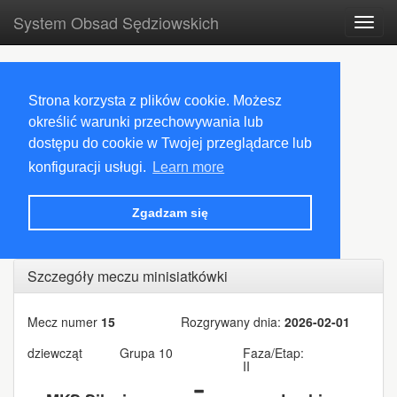
System Obsad Sędziowskich
Toggl
navig
Strona korzysta z plików cookie. Możesz
określić warunki przechowywania lub
dostępu do cookie w Twojej przeglądarce lub
konfiguracji usługi.
Learn more
Zgadzam się
Szczegóły meczu minisiatkówki
Mecz numer
15
Rozgrywany dnia:
2026-02-01
dziewcząt
Grupa 10
Faza/Etap:
II