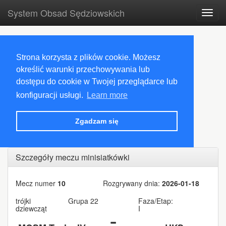
System Obsad Sędziowskich
Toggl
navig
Strona korzysta z plików cookie. Możesz
określić warunki przechowywania lub
dostępu do cookie w Twojej przeglądarce lub
konfiguracji usługi.
Learn more
Zgadzam się
Szczegóły meczu minisiatkówki
Mecz numer
10
Rozgrywany dnia:
2026-01-18
trójki
Grupa 22
Faza/Etap:
dziewcząt
I