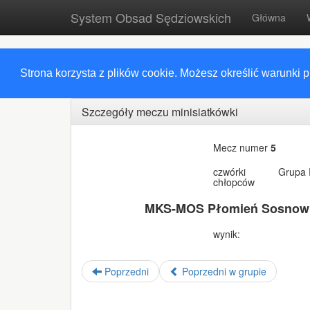
System Obsad Sędziowskich
Główna
Strona korzysta z plików cookie. Możesz określić warunki 
Szczegóły meczu minisiatkówki
Mecz numer
5
czwórki
Grupa 
chłopców
MKS-MOS Płomień Sosnow
wynik:
Poprzedni
Poprzedni w grupie