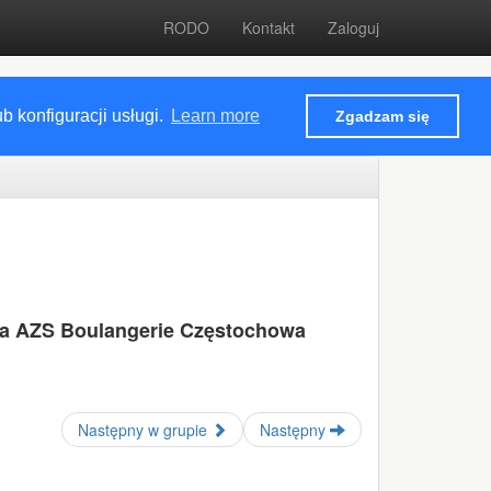
RODO
Kontakt
Zaloguj
 konfiguracji usługi.
Learn more
Zgadzam się
ka AZS Boulangerie Częstochowa
Następny w grupie
Następny