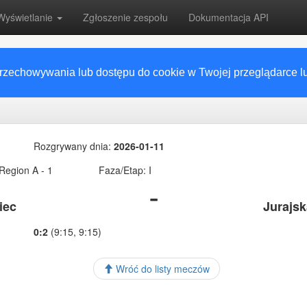
Wyświetlanie
Zgłoszenie zespołu
Dokumentacja API
przechowywania lub dostępu do cookie w Twojej przeglądarce lub
Rozgrywany dnia:
2026-01-11
Region A - 1
Faza/Etap: I
iec
Jurajs
0:2
(9:15, 9:15)
Wróć do listy meczów