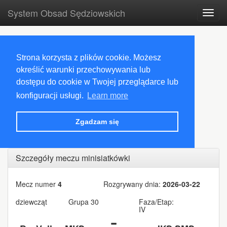
System Obsad Sędziowskich
Toggl
navig
Strona korzysta z plików cookie. Możesz
określić warunki przechowywania lub
dostępu do cookie w Twojej przeglądarce lub
konfiguracji usługi.
Learn more
Zgadzam się
Szczegóły meczu minisiatkówki
Mecz numer
4
Rozgrywany dnia:
2026-03-22
dziewcząt
Grupa 30
Faza/Etap:
IV